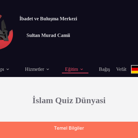
İbadet ve Buluşma Merkezi
Sultan Murad Camii
pı
Hizmetler
Eğitim
Bağış
Vefát
İslam Quiz Dünyasi
Temel Bilgiler